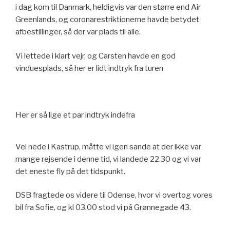
i dag kom til Danmark, heldigvis var den større end Air
Greenlands, og coronarestriktionerne havde betydet
afbestillinger, så der var plads til alle.
Vi lettede i klart vejr, og Carsten havde en god
vinduesplads, så her er lidt indtryk fra turen
Her er så lige et par indtryk indefra
Vel nede i Kastrup, måtte vi igen sande at der ikke var
mange rejsende i denne tid, vi landede 22.30 og vi var
det eneste fly på det tidspunkt.
DSB fragtede os videre til Odense, hvor vi overtog vores
bil fra Sofie, og kl 03.00 stod vi på Grønnegade 43.