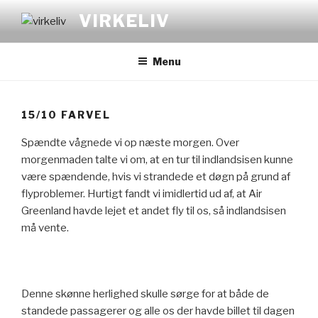
Videre
VIRKELIV
til
indhold
Menu
15/10 FARVEL
Spændte vågnede vi op næste morgen. Over
morgenmaden talte vi om, at en tur til indlandsisen kunne
være spændende, hvis vi strandede et døgn på grund af
flyproblemer. Hurtigt fandt vi imidlertid ud af, at Air
Greenland havde lejet et andet fly til os, så indlandsisen
må vente.
Denne skønne herlighed skulle sørge for at både de
standede passagerer og alle os der havde billet til dagen