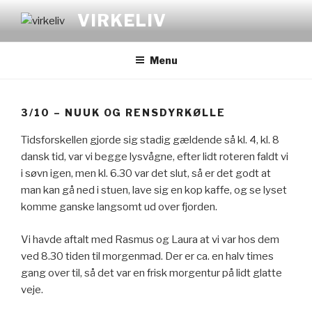
Videre
VIRKELIV
til
indhold
Menu
3/10 – NUUK OG RENSDYRKØLLE
Tidsforskellen gjorde sig stadig gældende så kl. 4, kl. 8
dansk tid, var vi begge lysvågne, efter lidt roteren faldt vi
i søvn igen, men kl. 6.30 var det slut, så er det godt at
man kan gå ned i stuen, lave sig en kop kaffe, og se lyset
komme ganske langsomt ud over fjorden.
Vi havde aftalt med Rasmus og Laura at vi var hos dem
ved 8.30 tiden til morgenmad. Der er ca. en halv times
gang over til, så det var en frisk morgentur på lidt glatte
veje.