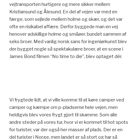
vejtransporten hurtigere og mere sikker mellem
Kristiansund og Ålesund. En del af vejen var med en
færge, som sejlede mellem holme og skær, og det var
ofte en risikabel affære. Derfor byggede man en vej
henover adskillige holme og småøer, bundet sammen af
seks broer. Med vanlig norsk sans for ingeniørkunst blev
der bygget nogle så spektakulære broer, at en scene i
James Bond filmen “No time to die”, blev optaget dér.
Vi frygtede lidt, at vi ville komme til at køre camper ved
camper og kæmpe om p-pladserne hele vejen, men
heldigvis blev vores frygt gjort til skamme. Som alle
andre steder på vores tur, hvor vi er kommet til hot spots
for turister, var der også her masser af plads. Der er en
del turister i Norge, men landet er så stort og har så