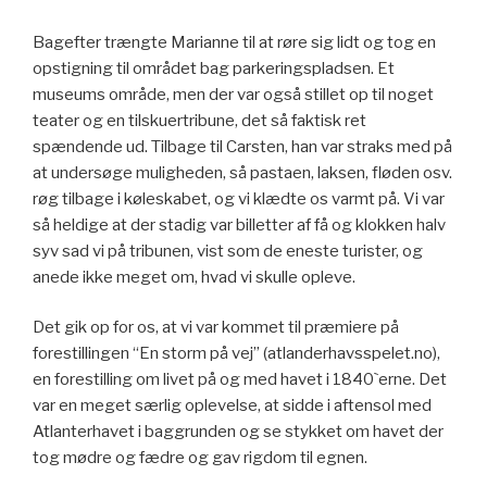
Bagefter trængte Marianne til at røre sig lidt og tog en
opstigning til området bag parkeringspladsen. Et
museums område, men der var også stillet op til noget
teater og en tilskuertribune, det så faktisk ret
spændende ud. Tilbage til Carsten, han var straks med på
at undersøge muligheden, så pastaen, laksen, fløden osv.
røg tilbage i køleskabet, og vi klædte os varmt på. Vi var
så heldige at der stadig var billetter af få og klokken halv
syv sad vi på tribunen, vist som de eneste turister, og
anede ikke meget om, hvad vi skulle opleve.
Det gik op for os, at vi var kommet til præmiere på
forestillingen “En storm på vej” (atlanderhavsspelet.no),
en forestilling om livet på og med havet i 1840`erne. Det
var en meget særlig oplevelse, at sidde i aftensol med
Atlanterhavet i baggrunden og se stykket om havet der
tog mødre og fædre og gav rigdom til egnen.