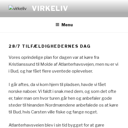
Videre
VIRKELIV
til
indhold
Menu
28/7 TILFÆLDIGHEDERNES DAG
Vores oprindelige plan for dagen var at køre fra
Kristianssund til Molde af Atlanterhavsvejen, men nu er vi
i Bud, og har fået flere uventede oplevelser.
I går aftes, da vi kom hjem til pladsen, havde vi fået
norske naboer. Vi faldt i snak med dem, og som det ofte
er, taler man om hvor turen går hen og anbefaler gode
steder til hinanden Nordmændene anbefalede os at køre
til Bud, hvis Carsten ville fiske og fange noget.
Atlanterhavsveien blev i sin tid bygget for at gøre