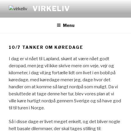
Videre
VIRKELIV
til
indhold
Menu
10/7 TANKER OM KØREDAGE
I dag er vi nået til Lapland, skønt at være nået godt
deropad, men jeg vil ikke skrive mere om veje, vejr og
kilometer, i dag vil jeg fortælle lidt om livet i en bobil på
køredage, med køredage mener jeg, dage hvor det
handler om at komme så langt nordpå som muligt. Da vi
besluttede at tage denne her tur, blev vores plan at vi
ville køre hurtigt nordpå gennem Sverige og så have god
til til turen i Norge.
Så i disse dage er livet meget enkelt, og det bliver nogle
helt basale dilemmaer, der skal tages stilling til: